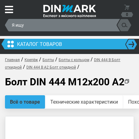
0
КАТАЛОГ ТОВАРОВ
/
/
/
/
Главная
Крепёж
Болты
Болты с кольцом
DIN 444 B Болт
/
/
откидной
DIN 444 B A2 Болт откидной
Болт DIN 444 M12x200 A2
Всё о товаре
Технические характеристики
Пох