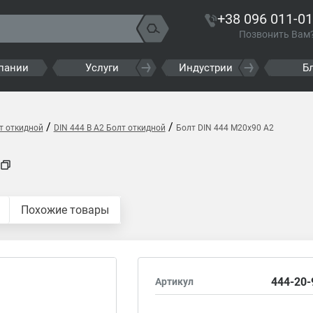
+38 096 011-01
Позвонить Вам
пании
Услуги
Индустрии
Б
/
/
т откидной
DIN 444 B A2 Болт откидной
Болт DIN 444 M20x90 A2
Похожие товары
444-20-
Артикул