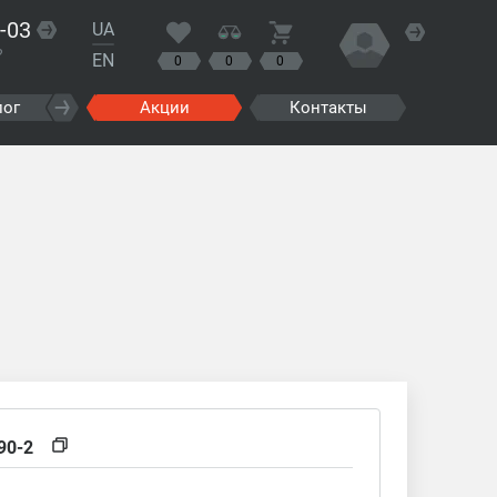
-03
UA
?
EN
0
0
0
лог
Акции
Контакты
90-2