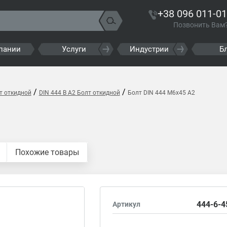
+38 096 011-01
Позвонить Вам
пании
Услуги
Индустрии
Б
/
/
т откидной
DIN 444 B A2 Болт откидной
Болт DIN 444 M6x45 A2
Похожие товары
444-6-4
Артикул