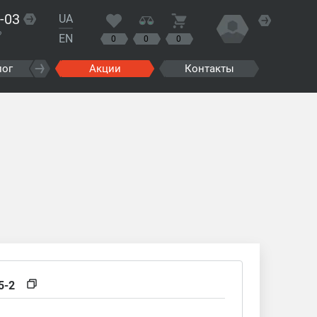
-03
UA
?
EN
0
0
0
лог
Акции
Контакты
5-2