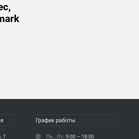
ес,
mark
ия
График работы
, 7
Пн...Пт:
9:00 — 18:00