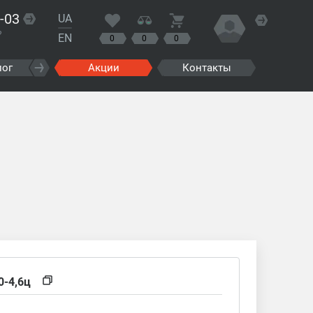
-03
UA
?
EN
0
0
0
лог
Акции
Контакты
0-4,6ц