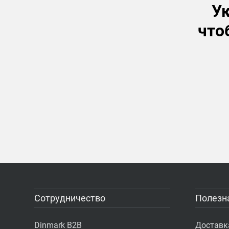
Ук
что
Сотрудничество
Полезн
Dinmark B2B
Доставк