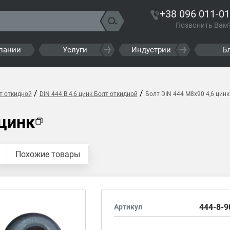
+38 096 011-01
Позвонить Вам
пании
Услуги
Индустрии
Б
/
/
т откидной
DIN 444 B 4,6 цинк Болт откидной
Болт DIN 444 M8x90 4,6 цинк
 цинк
Похожие товары
444-8-9
Артикул