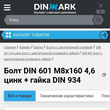
0
КАТАЛОГ ТОВАРОВ
/
/
/
/
Главная
Крепёж
Болты
Болты с шестигранной головкой
DIN
/
601 4,6 цинк Болт с шестигранной головкой и гайкой
DIN 601 Болт с
/
шестигранной головкой и гайкой
Болт DIN 601 M8x160 4,6
цинк + гайка DIN 934
Всё о товаре
Технические характеристики
Пох