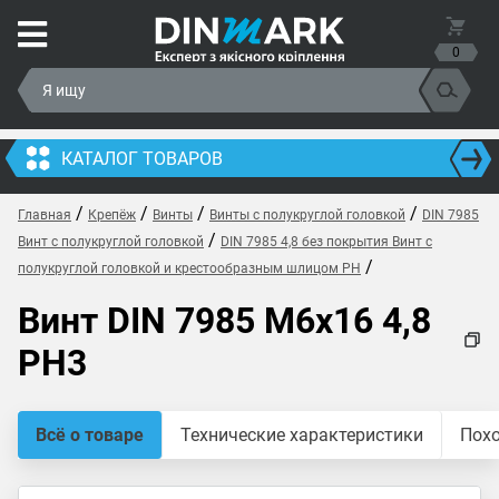
0
КАТАЛОГ ТОВАРОВ
/
/
/
/
Главная
Крепёж
Винты
Винты с полукруглой головкой
DIN 7985
/
Винт с полукруглой головкой
DIN 7985 4,8 без покрытия Винт с
/
полукруглой головкой и крестообразным шлицом PH
Винт DIN 7985 M6x16 4,8
PH3
Всё о товаре
Технические характеристики
Пох