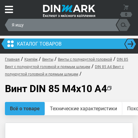
0
КАТАЛОГ ТОВАРОВ
/
/
/
/
Главная
Крепёж
Винты
Винты с полукруглой головкой
DIN 85
/
Винт с полукруглой головкой и прямым шлицем
DIN 85 A4 Винт с
/
полукруглой головкой и прямым шлицем
Винт DIN 85 M4x10 A4
Всё о товаре
Технические характеристики
Пох