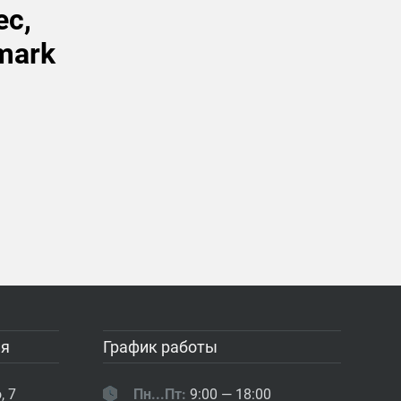
ес,
mark
ия
График работы
, 7
Пн...Пт:
9:00 — 18:00