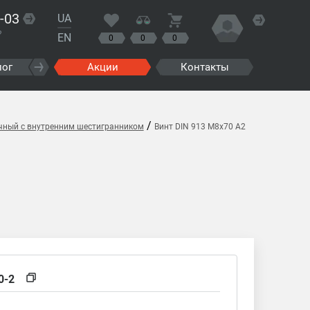
-03
UA
?
EN
0
0
0
лог
Акции
Контакты
/
очный с внутренним шестигранником
Винт DIN 913 M8x70 A2
0-2