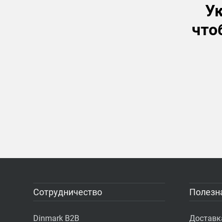
Ук
что
Сотрудничество
Полезн
Dinmark B2B
Доставк