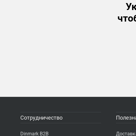
Ук
что
Сотрудничество
Полезн
Dinmark B2B
Доставк