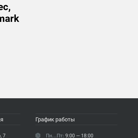
ес,
mark
ия
График работы
, 7
Пн...Пт:
9:00 — 18:00