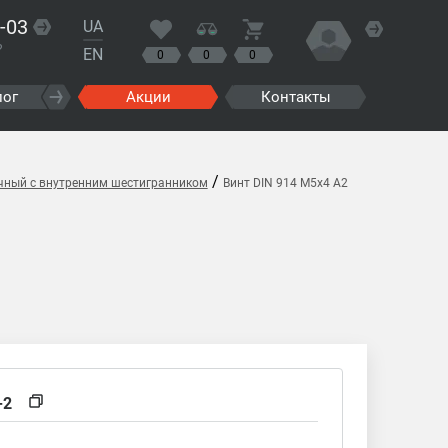
-03
UA
?
EN
0
0
0
лог
Акции
Контакты
/
очный с внутренним шестигранником
Винт DIN 914 M5x4 A2
-2