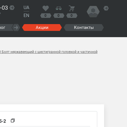
-03
UA
?
EN
0
0
0
лог
Акции
Контакты
70 Болт нержавеющий с шестигранной головкой и частичной
5-2