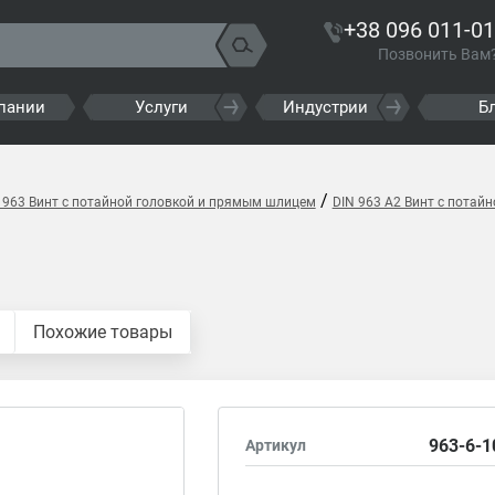
+38 096 011-01
Позвонить Вам
пании
Услуги
Индустрии
Б
/
 963 Винт с потайной головкой и прямым шлицем
DIN 963 A2 Винт с потай
Похожие товары
963-6-1
Артикул