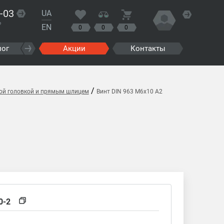
-03
UA
?
EN
0
0
0
лог
Акции
Контакты
/
ной головкой и прямым шлицем
Винт DIN 963 M6x10 A2
0-2