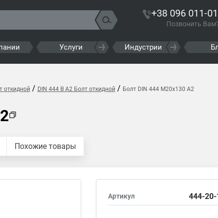
+38 096 011-01
Позвонить Вам
пании
Услуги
Индустрии
Б
/
/
т откидной
DIN 444 B A2 Болт откидной
Болт DIN 444 M20x130 A2
A2
Похожие товары
444-20-
Артикул