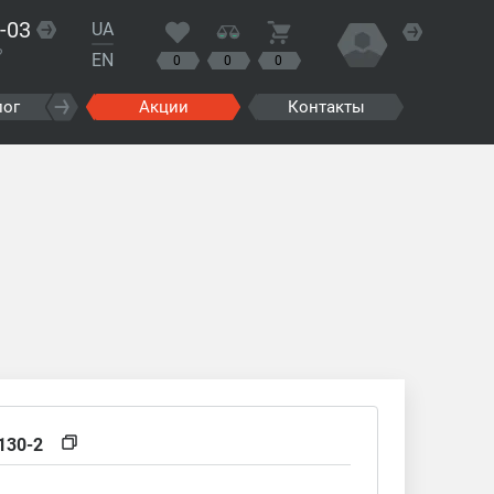
-03
UA
?
EN
0
0
0
лог
Акции
Контакты
130-2