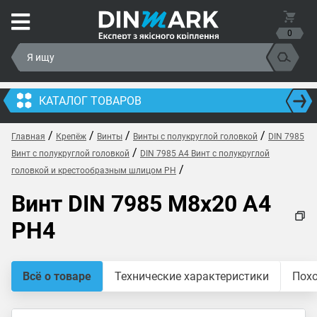
0
КАТАЛОГ ТОВАРОВ
/
/
/
/
Главная
Крепёж
Винты
Винты с полукруглой головкой
DIN 7985
/
Винт с полукруглой головкой
DIN 7985 A4 Винт с полукруглой
/
головкой и крестообразным шлицом PH
Винт DIN 7985 M8x20 A4
PH4
Всё о товаре
Технические характеристики
Пох