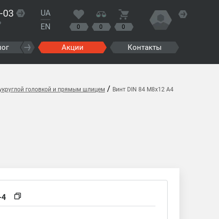
-03
UA
?
EN
0
0
0
лог
Акции
Контакты
/
лукруглой головкой и прямым шлицем
Винт DIN 84 M8x12 A4
-4