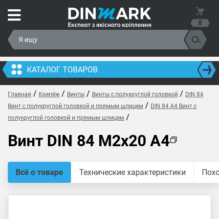
0
КАТАЛОГ ТОВАРОВ
/
/
/
/
Главная
Крепёж
Винты
Винты с полукруглой головкой
DIN 84
/
Винт с полукруглой головкой и прямым шлицем
DIN 84 A4 Винт с
/
полукруглой головкой и прямым шлицем
Винт DIN 84 M2x20 A4
Всё о товаре
Технические характеристики
Пох