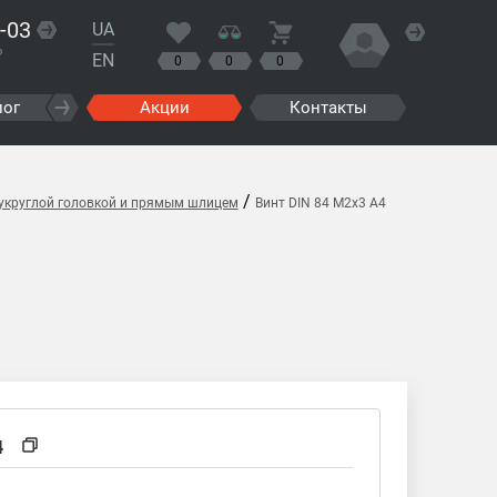
-03
UA
?
EN
0
0
0
лог
Акции
Контакты
/
лукруглой головкой и прямым шлицем
Винт DIN 84 M2x3 A4
4