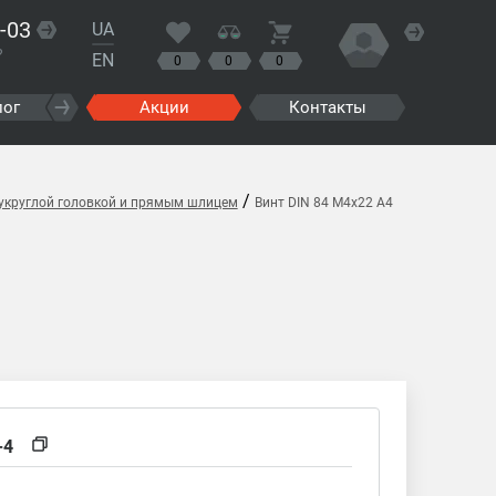
-03
UA
?
EN
0
0
0
лог
Акции
Контакты
/
лукруглой головкой и прямым шлицем
Винт DIN 84 M4x22 A4
-4