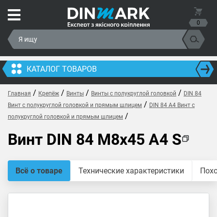
0
КАТАЛОГ ТОВАРОВ
/
/
/
/
Главная
Крепёж
Винты
Винты с полукруглой головкой
DIN 84
/
Винт с полукруглой головкой и прямым шлицем
DIN 84 A4 Винт с
/
полукруглой головкой и прямым шлицем
Винт DIN 84 M8x45 A4 S
Всё о товаре
Технические характеристики
Пох