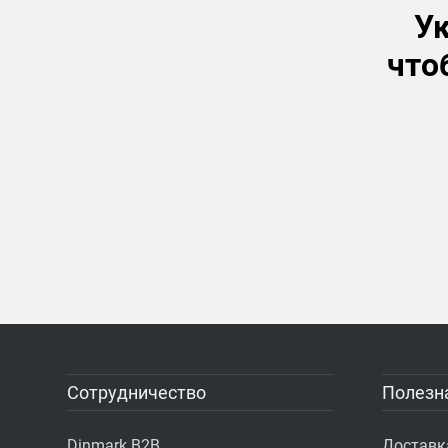
Ук
что
Сотрудничество
Полезн
Dinmark B2B
Доставк