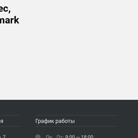
ес,
mark
ия
График работы
, 7
Пн...Пт:
9:00 — 18:00