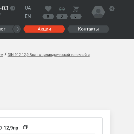
-03
UA
?
EN
0
0
0
лог
Акции
Контакты
/
ом
DIN 912 12,9 Болт с цилиндрической головкой и
0-12,9пр