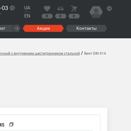
-03
UA
?
EN
0
0
0
лог
Акции
Контакты
/
вочный с внутренним шестигранником стальной
Винт DIN 914
45