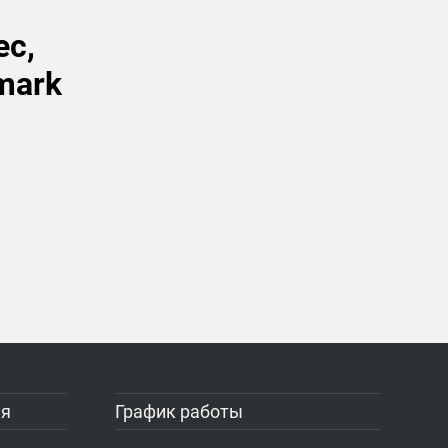
ес,
mark
ия
График работы