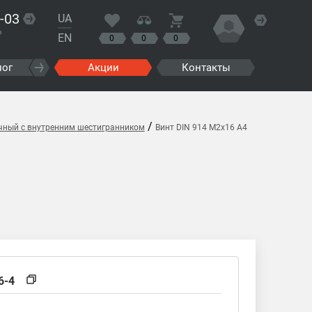
-03
UA
?
EN
0
0
0
лог
Акции
Контакты
/
очный с внутренним шестигранником
Винт DIN 914 M2x16 A4
6-4