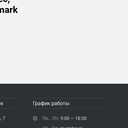
mark
ия
График работы
, 7
Пн...Пт:
9:00 — 18:00