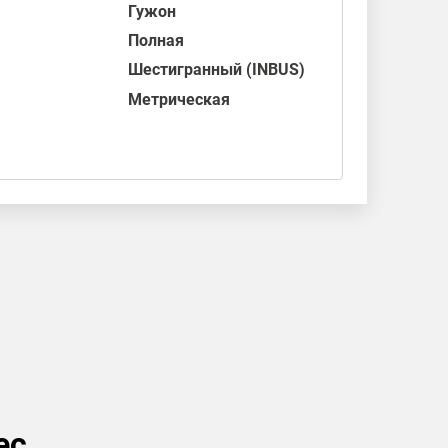
Гужон
Полная
Шестигранный (INBUS)
Метрическая
ес,