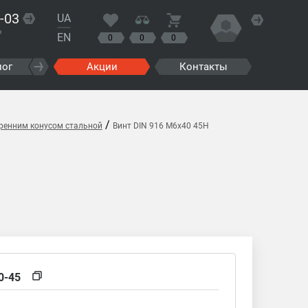
-03
UA
?
EN
0
0
0
лог
Акции
Контакты
/
тренним конусом стальной
Винт DIN 916 M6x40 45H
0-45