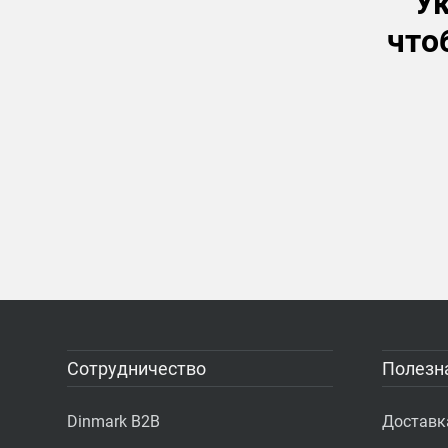
Ук
что
Сотрудничество
Полезн
Dinmark B2B
Доставк