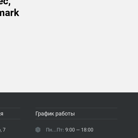
ес,
mark
ия
График работы
, 7
Пн...Пт:
9:00 — 18:00