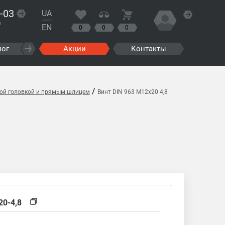
-03
UA
?
EN
0
0
0
лог
Акции
Контакты
/
йной головкой и прямым шлицем
Винт DIN 963 M12x20 4,8
20-4,8