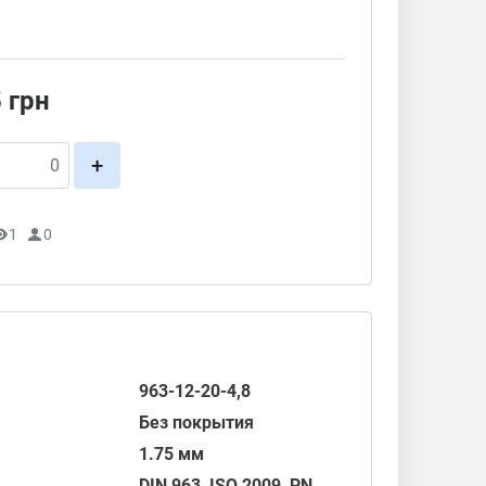
5
грн
+
1
0
963-12-20-4,8
Без покрытия
1.75 мм
DIN 963
,
ISO 2009
, PN