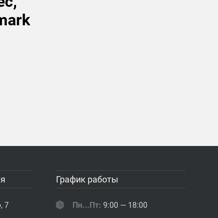
ес,
mark
ия
График работы
, 7
Пн...Пт:
9:00 — 18:00