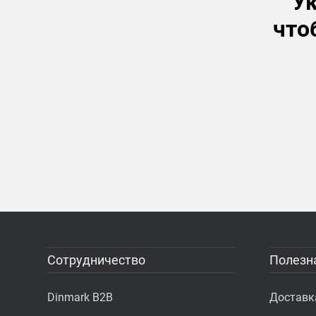
Ук
что
Сотрудничество
Полезн
Dinmark B2B
Доставк