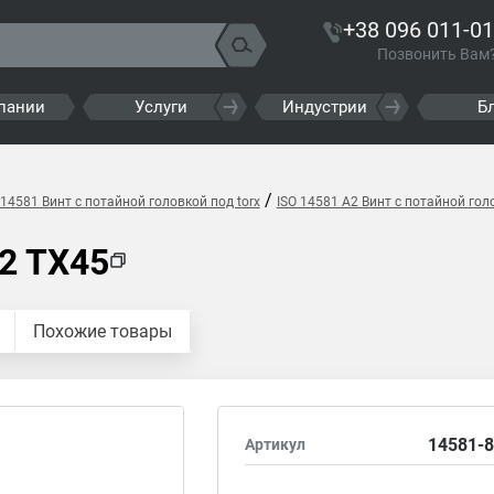
+38 096 011-01
Позвонить Вам
пании
Услуги
Индустрии
Б
/
 14581 Винт с потайной головкой под torx
ISO 14581 A2 Винт с потайной голо
2 TX45
Похожие товары
14581-8
Артикул