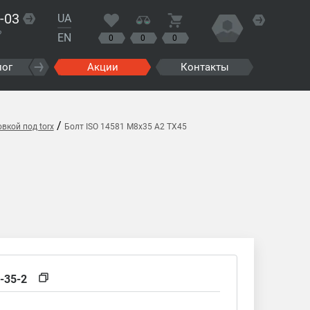
-03
UA
?
EN
0
0
0
лог
Акции
Контакты
/
вкой под torx
Болт ISO 14581 M8x35 A2 TX45
-35-2