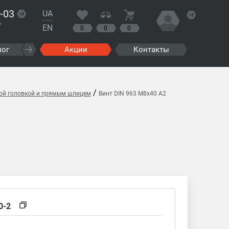
-03
UA
?
EN
0
0
0
лог
Акции
Контакты
/
ной головкой и прямым шлицем
Винт DIN 963 M8x40 A2
0-2