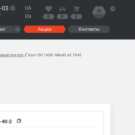
-03
UA
?
EN
0
0
0
лог
Акции
Контакты
/
вкой под torx
Болт ISO 14581 M8x40 A2 TX45
-40-2