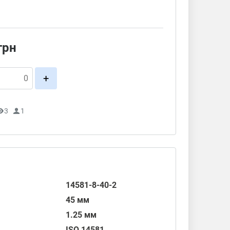
грн
+
3
1
14581-8-40-2
45 мм
1.25 мм
ISO 14581