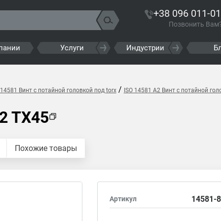
+38 096 011-01
Позвонить Вам
пании
Услуги
Индустрии
Б
/
 14581 Винт с потайной головкой под torx
ISO 14581 A2 Винт с потайной голо
2 TX45
Похожие товары
14581-8
Артикул