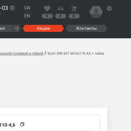
-03
UA
?
EN
0
0
0
лог
Акции
Контакты
/
ранной головкой и гайкой
Болт DIN 601 M16x110 4,6 + гайка
110-4,6