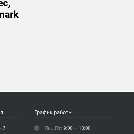
ес,
mark
ия
График работы
, 7
Пн...Пт:
9:00 — 18:00