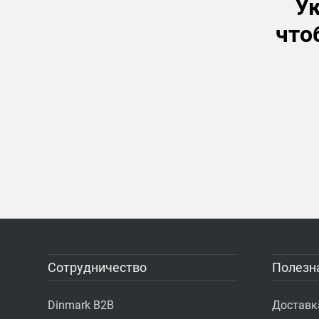
Ук
что
Сотрудничество
Полезн
Dinmark B2B
Доставк