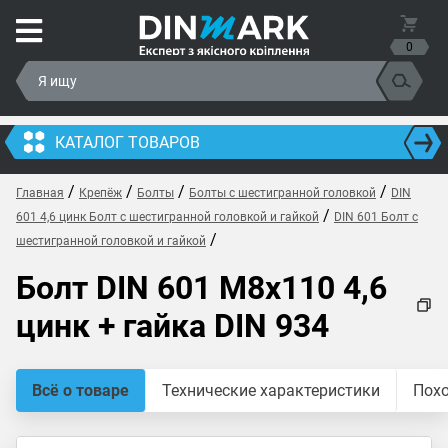
0
КАТАЛОГ ТОВАРОВ
/
/
/
/
Главная
Крепёж
Болты
Болты с шестигранной головкой
DIN
/
601 4,6 цинк Болт с шестигранной головкой и гайкой
DIN 601 Болт с
/
шестигранной головкой и гайкой
Болт DIN 601 M8x110 4,6
цинк + гайка DIN 934
Всё о товаре
Технические характеристики
Пох