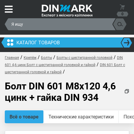
0
КАТАЛОГ ТОВАРОВ
/
/
/
/
Главная
Крепёж
Болты
Болты с шестигранной головкой
DIN
/
601 4,6 цинк Болт с шестигранной головкой и гайкой
DIN 601 Болт с
/
шестигранной головкой и гайкой
Болт DIN 601 M8x120 4,6
цинк + гайка DIN 934
Всё о товаре
Технические характеристики
Пох