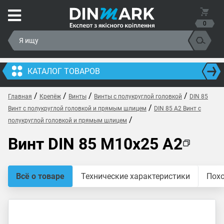
0
КАТАЛОГ ТОВАРОВ
/
/
/
/
Главная
Крепёж
Винты
Винты с полукруглой головкой
DIN 85
/
Винт с полукруглой головкой и прямым шлицем
DIN 85 A2 Винт с
/
полукруглой головкой и прямым шлицем
Винт DIN 85 M10x25 A2
Всё о товаре
Технические характеристики
Пох