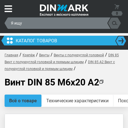
0
КАТАЛОГ ТОВАРОВ
/
/
/
/
Главная
Крепёж
Винты
Винты с полукруглой головкой
DIN 85
/
Винт с полукруглой головкой и прямым шлицем
DIN 85 A2 Винт с
/
полукруглой головкой и прямым шлицем
Винт DIN 85 M6x20 A2
Всё о товаре
Технические характеристики
Пох