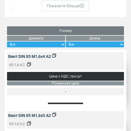
Показати більше
Головка
Полукруглая
50
100
200
500
Упаковка, шт.
Размер
1000
Диаметр
Длина
Вид резьбы
Полная
Винт DIN 85 M1,6x4 A2
85-1,6-4-2
Шлиц
Прямой (PL)
Цена с НДС, грн/шт
Розничная цена
Область
Производство
применения
оборудования
-
Тип резьбы
Метрическая
Винт DIN 85 M1,6x5 A2
0.35
0.4
0.45
0.5
85-1,6-5-2
Шаг резьбы.