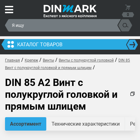
0
КАТАЛОГ ТОВАРОВ
/
/
/
/
Главная
Крепеж
Винты
Винты с полукруглой головкой
DIN 85
/
Винт с полукруглой головкой и прямым шлицем
DIN 85 A2 Винт с
полукруглой головкой и
прямым шлицем
Ассортимент
Технические характеристики
Рек