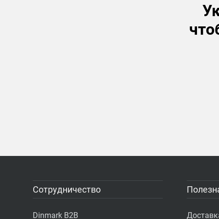
Ук
что
Сотрудничество
Полезн
Dinmark B2B
Доставк