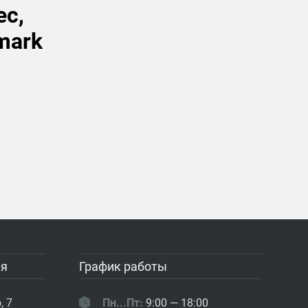
ес,
mark
ия
График работы
, 7
Пн...Пт:
9:00 — 18:00