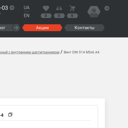
-03
UA
?
EN
0
0
0
лог
Акции
Контакты
/
очный с внутренним шестигранником
Винт DIN 914 M5x6 A4
-4