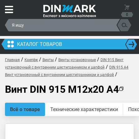
0
КАТАЛОГ ТОВАРОВ
/
/
/
/
Главная
Крепёж
Винты
Винты установочные
DIN 915 Винт
/
установочный с внутренним шестигранником и цапфой
DIN 915 A4
/
Винт установочный с внутренним шестигранником и цапфой
Винт DIN 915 M12x20 A4
Всё о товаре
Технические характеристики
Пох