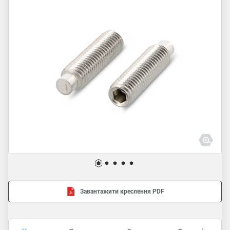
Завантажити креслення PDF