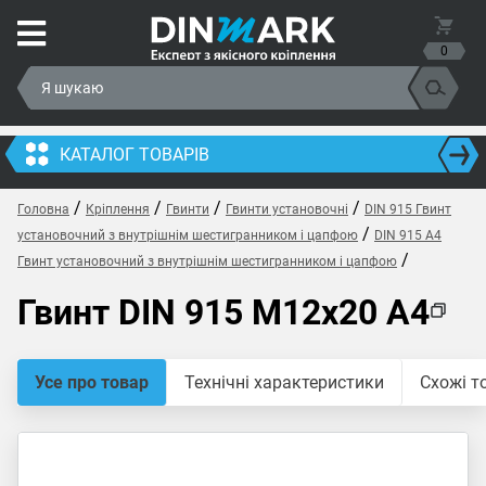
0
КАТАЛОГ ТОВАРІВ
/
/
/
/
Головна
Кріплення
Гвинти
Гвинти установочні
DIN 915 Гвинт
/
установочний з внутрішнім шестигранником і цапфою
DIN 915 A4
/
Гвинт установочний з внутрішнім шестигранником і цапфою
Гвинт DIN 915 M12x20 A4
Усе про товар
Технічні характеристики
Схожі т