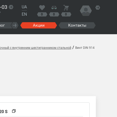
-03
UA
?
EN
0
0
0
лог
Акции
Контакты
/
вочный с внутренним шестигранником стальной
Винт DIN 914
20 S