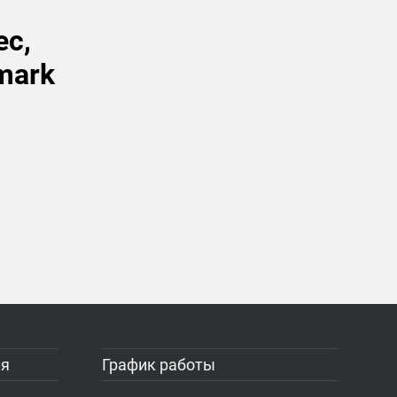
ес,
mark
ия
График работы