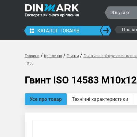
Про к
КАТАЛОГ ТОВАРІВ
/
/
/
Головна
Кріплення
Гвинти
Гвинти з напівкруглою голов
TX50
Гвинт ISO 14583 M10x12
Усе про товар
Технічні характеристики