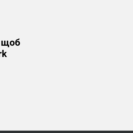
, щоб
rk