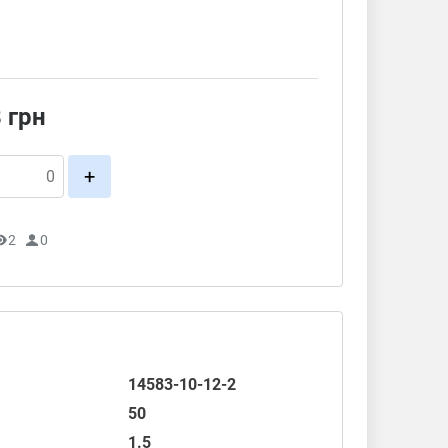
8
грн
+
2
0
14583-10-12-2
50
1.5