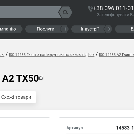
+38 096 011-01
Зателефонувати В
омпанію
Послуги
Індустрії
Б
/
/
кою
ISO 14583 Гвинт з напівкруглою головкою під torx
ISO 14583 A2 Гвинт 
 A2 TX50
Схожі товари
14583-1
Артикул