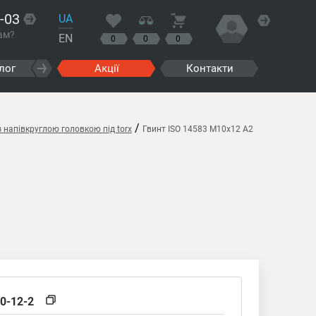
-03
UA
ам?
EN
0
0
0
лог
Акції
Контакти
/
з напівкруглою головкою під torx
Гвинт ISO 14583 M10x12 A2
0-12-2