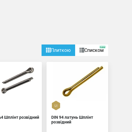
new
Плиткою
Списком
A4 Шплінт розвідний
DIN 94 латунь Шплінт
розвідний