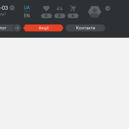
-03
UA
ам?
EN
0
0
0
лог
Акції
Контакти