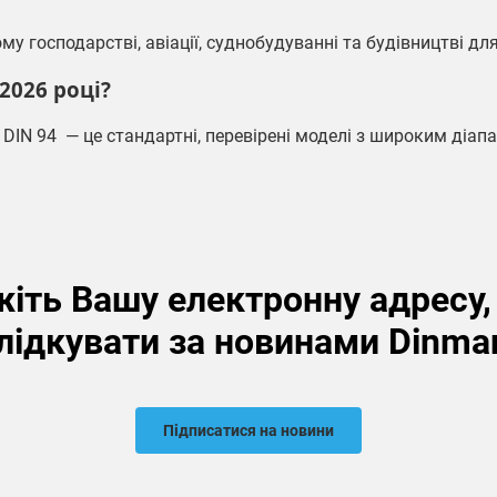
господарстві, авіації, суднобудуванні та будівництві для 
2026 році?
 DIN 94
— це стандартні, перевірені моделі з широким діапа
іть Вашу електронну адресу
лідкувати за новинами Dinma
Підписатися на новини