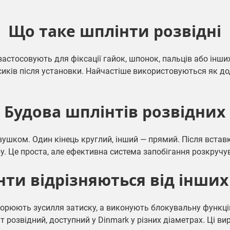
Що таке шплінти розвідні
застосовують для фіксації гайок, шпонок, пальців або інших
иків після установки. Найчастіше використовуються як дод
Будова шплінтів розвідних
ушком. Один кінець круглий, інший — прямий. Після вставки
у. Це проста, але ефективна система запобігання розкручу
ти відрізняються від інших
створюють зусилля затиску, а виконують блокувальну функці
нт розвідний
, доступний у Dinmark у різних діаметрах. Ці в