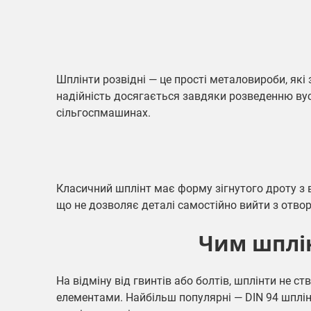
Шплінти розвідні — це прості металовироби, які 
надійність досягається завдяки розведенню вус
сільгоспмашинах.
Класичний шплінт має форму зігнутого дроту з в
що не дозволяє деталі самостійно вийти з отвор
Чим шплін
На відміну від гвинтів або болтів, шплінти не 
елементами. Найбільш популярні —
DIN 94 шплі