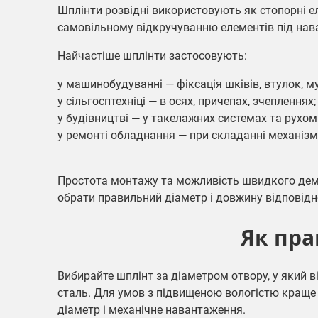
Шплінти розвідні використовують як стопорні ел
самовільному відкручуванню елементів під нав
Найчастіше шплінти застосовують:
у машинобудуванні — фіксація шківів, втулок, м
у сільгосптехніці — в осях, причепах, зчепленнях;
у будівництві — у такелажних системах та рухом
у ремонті обладнання — при складанні механіз
Простота монтажу та можливість швидкого дем
обрати правильний діаметр і довжину відповідно
Як пра
Вибирайте шплінт за діаметром отвору, у який в
сталь. Для умов з підвищеною вологістю краще 
діаметр і механічне навантаження.