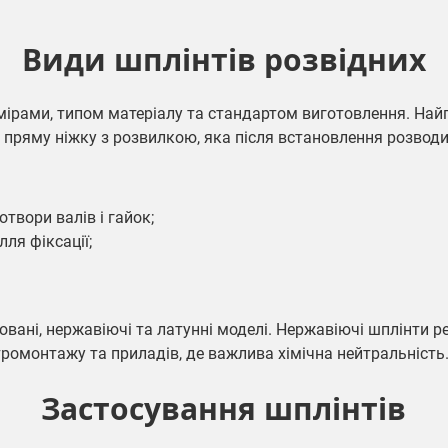
Види шплінтів розвідних
мірами, типом матеріалу та стандартом виготовлення. Най
є пряму ніжку з розвилкою, яка після встановлення розводи
твори валів і гайок;
ля фіксації;
вані, нержавіючі та латунні моделі. Нержавіючі шплінти 
ктромонтажу та приладів, де важлива хімічна нейтральність
Застосування шплінтів