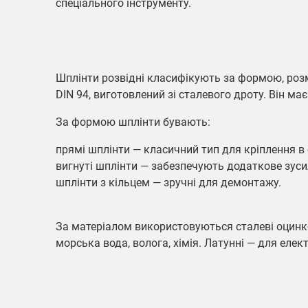
спеціального інструменту.
Шплінти розвідні класифікують за формою, роз
DIN 94, виготовлений зі сталевого дроту. Він ма
За формою шплінти бувають:
прямі шплінти — класичний тип для кріплення в о
вигнуті шплінти — забезпечують додаткове зусил
шплінти з кільцем — зручні для демонтажу.
За матеріалом використовуються сталеві оцинко
морська вода, волога, хімія. Латунні — для еле