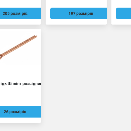
205 розмірів
197 розмірів
мідь Шплінт розвідний
26 розмірів