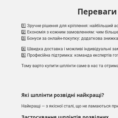
Переваги 
1️⃣ Зручне рішення для кріплення: найбільший ас
2️⃣ Економія з кожним замовленням: чим більше 
3️⃣ Бонуси за онлайн-покупку: додаткова знижка 
4️⃣ Швидка доставка і можливі індивідуальні з
5️⃣ Професійна підтримка: команда експертів г
Тому варто купити
шплінти
саме в нас та отрим
Які шплінти розвідні найкращі?
Найкращі — з якісної сталі, що не ламаються при
Застосування шплінтів розвідних