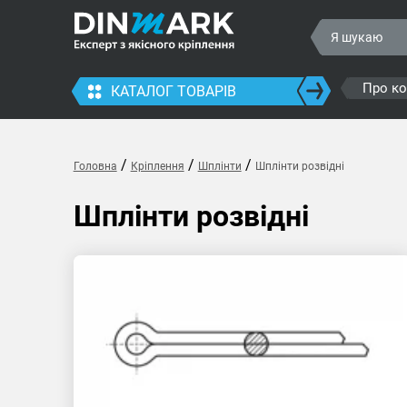
Про к
КАТАЛОГ ТОВАРІВ
/
/
/
Головна
Кріплення
Шплінти
Шплінти розвідні
Шплінти розвідні