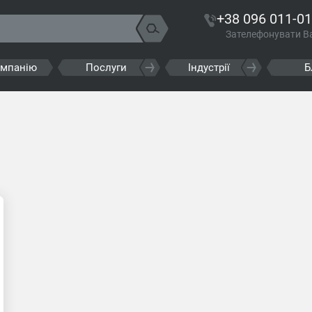
+38 096 011-01
Зателефонувати В
омпанію
Послуги
Індустрії
Б