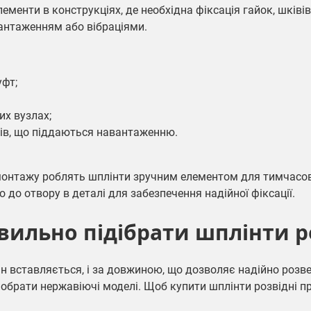
ементи в конструкціях, де необхідна фіксація гайок, шківів
антаженням або вібраціями.
уфт;
их вузлах;
мів, що піддаються навантаженню.
онтажу роблять шплінти зручним елементом для тимчасов
 до отвору в деталі для забезпечення надійної фіксації.
вильно підібрати шплінти р
ін вставляється, і за довжиною, що дозволяє надійно розве
обрати нержавіючі моделі. Щоб купити шплінти розвідні пр