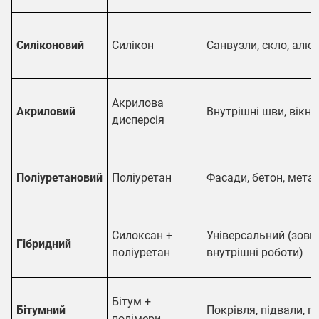
Силіконовий
Силікон
Санвузли, скло, алюм
Акрилова
Акриловий
Внутрішні шви, вікна,
дисперсія
Поліуретановий
Поліуретан
Фасади, бетон, метал
Силоксан +
Універсальний (зовні
Гібридний
поліуретан
внутрішні роботи)
Бітум +
Бітумний
Покрівля, підвали, г
полімери