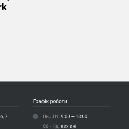
rk
Графік роботи
о, 7
Пн...Пт:
9:00 — 18:00
Сб - Нд:
вихідні