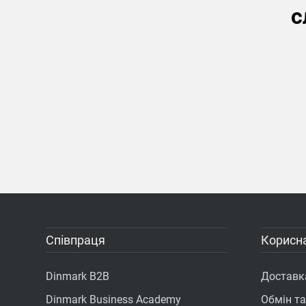
с
Співпраця
Корисна
Dinmark B2B
Доставка
Dinmark Business Academy
Обмін т