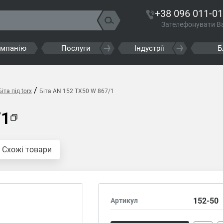
+38 096 011-01
Зателефонувати В
омпанію
Послуги
Індустрії
Б
/
іта під torx
Біта AN 152 TX50 W 867/1
/1
Схожі товари
152-50
Артикул