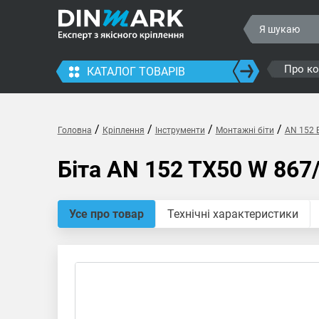
Про к
КАТАЛОГ ТОВАРІВ
/
/
/
/
Головна
Кріплення
Інструменти
Монтажні біти
AN 152 Б
Біта AN 152 TX50 W 867
Усе про товар
Технічні характеристики