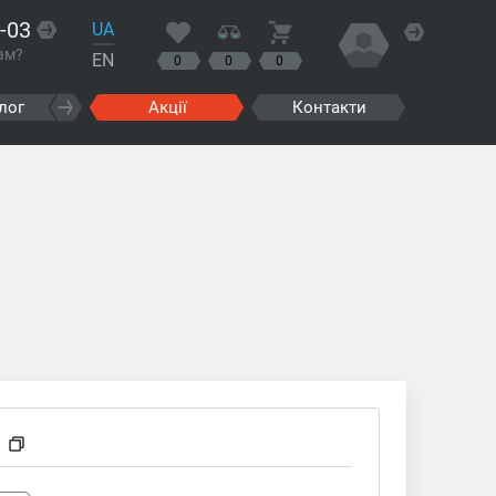
-03
UA
ам?
EN
0
0
0
лог
Акції
Контакти