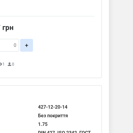
7
грн
+
1
0
427-12-20-14
Без покриття
1.75
DIN 427
,
ISO 2342
,
ГОСТ