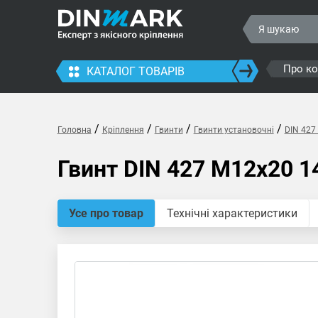
Про к
КАТАЛОГ ТОВАРІВ
/
/
/
/
Головна
Кріплення
Гвинти
Гвинти установочні
DIN 427
Гвинт DIN 427 M12x20 1
Усе про товар
Технічні характеристики