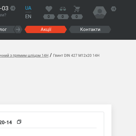
-03
UA
ам?
EN
0
0
0
лог
Акції
Контакти
/
вочний з прямим шліцом 14H
Гвинт DIN 427 M12x20 14H
20-14