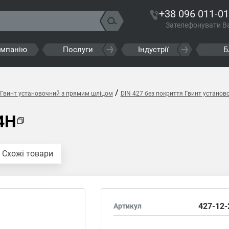
+38 096 011-01
Зателефонувати В
омпанію
Послуги
Індустрії
Б
/
 Гвинт установочний з прямим шліцом
DIN 427 без покриття Гвинт устано
4H
Схожі товари
427-12-
Артикул