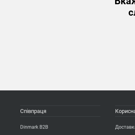
Вкаж
с
Співпраця
Корисна
Dinmark B2B
Доставка