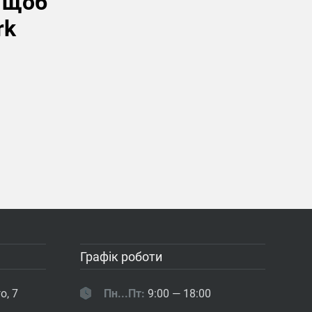
, щоб
rk
Графік роботи
о, 7
Пн...Пт:
9:00 — 18:00