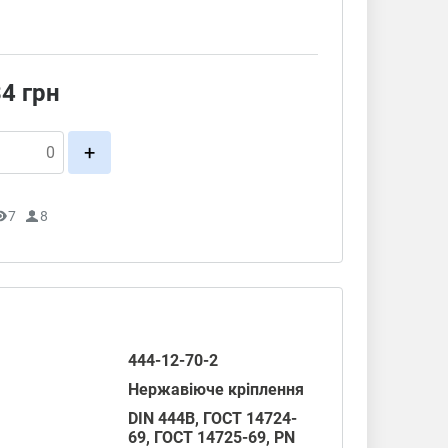
34
грн
+
7
8
444-12-70-2
Нержавіюче кріплення
DIN 444B,
ГОСТ 14724-
69
,
ГОСТ 14725-69
,
PN