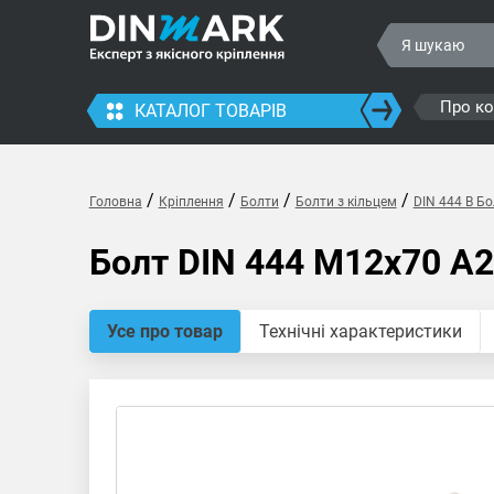
Про к
КАТАЛОГ ТОВАРІВ
/
/
/
/
Головна
Кріплення
Болти
Болти з кільцем
DIN 444 B Бо
Болт DIN 444 M12x70 A2
Усе про товар
Технічні характеристики