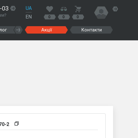
-03
UA
ам?
EN
0
0
0
лог
Акції
Контакти
70-2