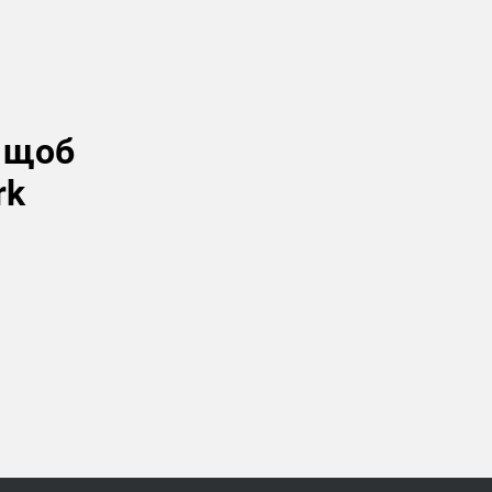
, щоб
rk