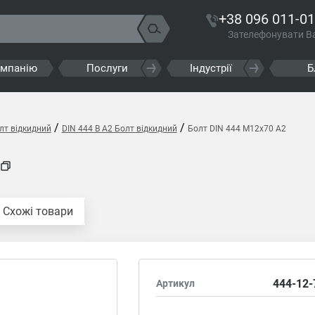
+38 096 011-01
Зателефонувати В
омпанію
Послуги
Індустрії
Б
/
/
лт відкидний
DIN 444 B A2 Болт відкидний
Болт DIN 444 M12x70 A2
Схожі товари
444-12-
Артикул