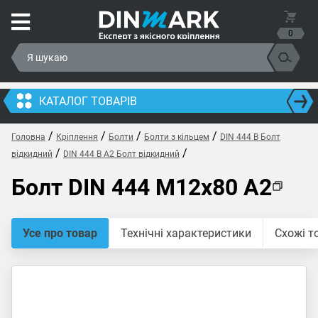
0
КАТАЛОГ ТОВАРІВ
/
/
/
/
Головна
Кріплення
Болти
Болти з кільцем
DIN 444 B Болт
/
/
відкидний
DIN 444 B A2 Болт відкидний
Болт DIN 444 M12x80 A2
Усе про товар
Технічні характеристики
Схожі т