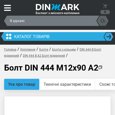
0
КАТАЛОГ ТОВАРІВ
/
/
/
/
Головна
Кріплення
Болти
Болти з кільцем
DIN 444 B Болт
/
/
відкидний
DIN 444 B A2 Болт відкидний
Болт DIN 444 M12x90 A2
Усе про товар
Технічні характеристики
Схожі т