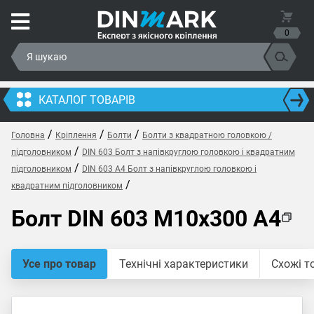
0
КАТАЛОГ ТОВАРІВ
/
/
/
Головна
Кріплення
Болти
Болти з квадратною головкою /
/
підголовником
DIN 603 Болт з напівкруглою головкою і квадратним
/
підголовником
DIN 603 A4 Болт з напівкруглою головкою і
/
квадратним підголовником
Болт DIN 603 M10x300 A4
Усе про товар
Технічні характеристики
Схожі т