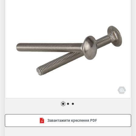
Завантажити креслення PDF