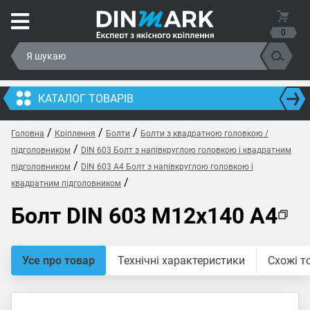
0
КАТАЛОГ ТОВАРІВ
/
/
/
Головна
Кріплення
Болти
Болти з квадратною головкою /
/
підголовником
DIN 603 Болт з напівкруглою головкою і квадратним
/
підголовником
DIN 603 A4 Болт з напівкруглою головкою і
/
квадратним підголовником
Болт DIN 603 M12x140 A4
Усе про товар
Технічні характеристики
Схожі т