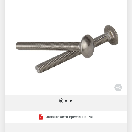
Завантажити креслення PDF