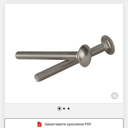
Завантажити креслення PDF