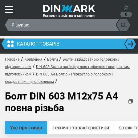
0
КАТАЛОГ ТОВАРІВ
/
/
/
Головна
Кріплення
Болти
Болти з квадратною головкою /
/
підголовником
DIN 603 Болт з напівкруглою головкою і квадратним
/
підголовником
DIN 603 A4 Болт з напівкруглою головкою і
/
квадратним підголовником
Болт DIN 603 M12x75 A4
повна різьба
Усе про товар
Технічні характеристики
Схожі т