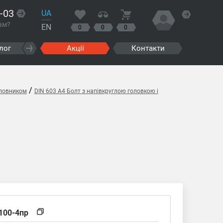
-03
UA
ам?
EN
0
0
0
лог
Акції
Контакти
/
оловником
DIN 603 A4 Болт з напівкруглою головкою і
100-4пр