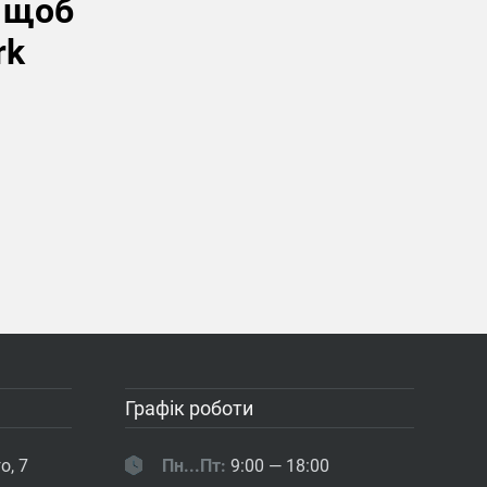
, щоб
rk
Графік роботи
о, 7
Пн...Пт:
9:00 — 18:00