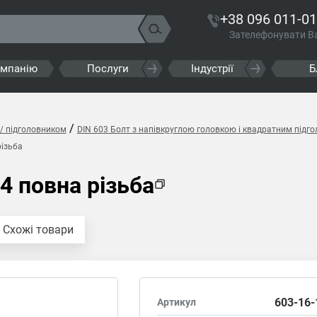
+38 096 011-01
Зателефонувати В
омпанію
Послуги
Індустрії
Б
/
/ підголовником
DIN 603 Болт з напівкруглою головкою і квадратним підг
різьба
4 повна різьба
Схожі товари
603-16-
Артикул