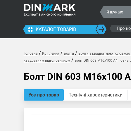
Про к
КАТАЛОГ ТОВАРІВ
/
/
/
Головна
Кріплення
Болти
Болти з квадратною головкою 
/
квадратним підголовником
Болт DIN 603 M16x100 A4 повна 
Болт DIN 603 M16x100 A
Усе про товар
Технічні характеристики