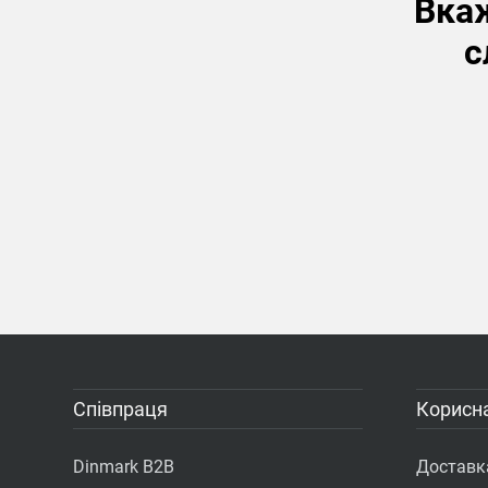
Вкаж
с
Співпраця
Корисна
Dinmark B2B
Доставка