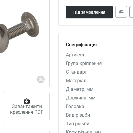
Під замовлення
Специфікація
Артикул
Група кріплення
Стандарт
Матеріал
Діаметр, мм
Довжина, мм
Завантажити
Головка
креслення PDF
Вид різьби
Тип різьби
Крок різьби, мм