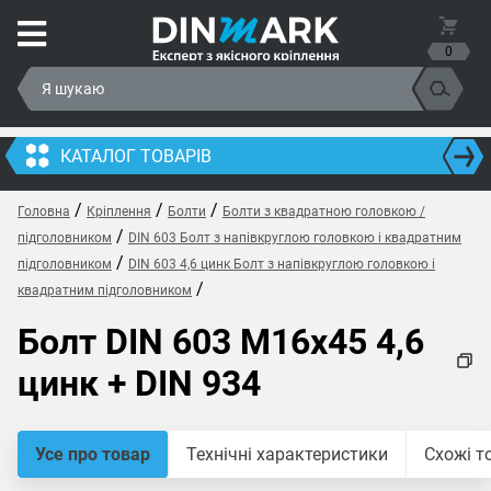
0
КАТАЛОГ ТОВАРІВ
/
/
/
Головна
Кріплення
Болти
Болти з квадратною головкою /
/
підголовником
DIN 603 Болт з напівкруглою головкою і квадратним
/
підголовником
DIN 603 4,6 цинк Болт з напівкруглою головкою і
/
квадратним підголовником
Болт DIN 603 M16x45 4,6
цинк + DIN 934
Усе про товар
Технічні характеристики
Схожі т