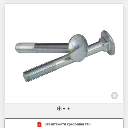
Завантажити креслення PDF