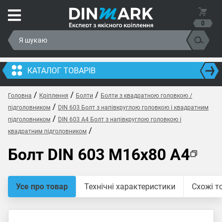
0
КАТАЛОГ ТОВАРІВ
/
/
/
Головна
Кріплення
Болти
Болти з квадратною головкою /
/
підголовником
DIN 603 Болт з напівкруглою головкою і квадратним
/
підголовником
DIN 603 A4 Болт з напівкруглою головкою і
/
квадратним підголовником
Болт DIN 603 M16x80 A4
Усе про товар
Технічні характеристики
Схожі т