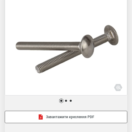
Завантажити креслення PDF